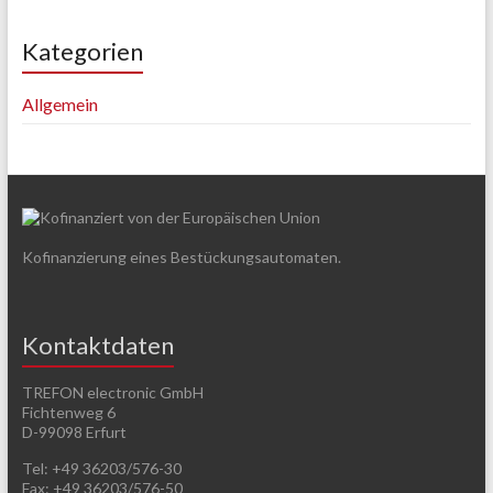
Kategorien
Allgemein
Kofinanzierung eines Bestückungsautomaten.
Kontaktdaten
TREFON electronic GmbH
Fichtenweg 6
D-99098 Erfurt
Tel: +49 36203/576-30
Fax: +49 36203/576-50