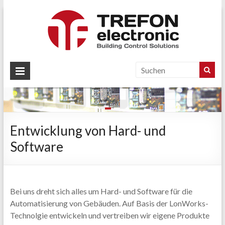
Zum
Inhalt
springen
+49 36203 576 30
TREFON
Entwicklung von Hard- und Software
Systemintegration und Sonderlösungen
Unser Schwerpunkt ist die LonWorks-Technologie
für LonWorks-Anlagen in der Gebäudeautomation
electronic
GmbH
Entwicklung von Hard- und
Software
Bei uns dreht sich alles um Hard- und Software für die
Automatisierung von Gebäuden. Auf Basis der LonWorks-
Technolgie entwickeln und vertreiben wir eigene Produkte